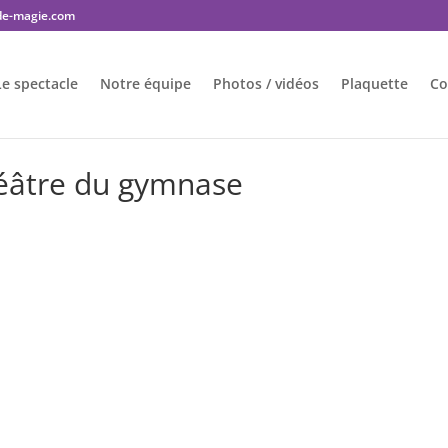
-de-magie.com
Le spectacle
Notre équipe
Photos / vidéos
Plaquette
Co
héâtre du gymnase