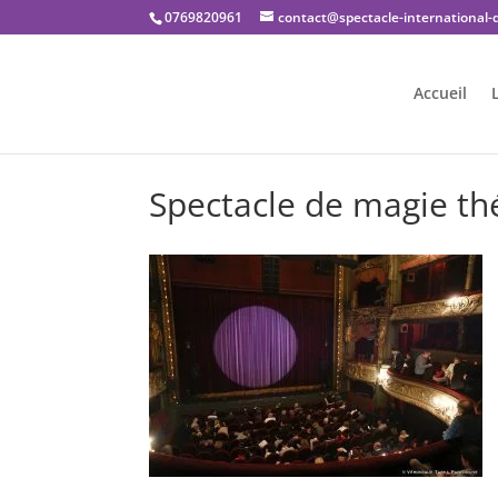
0769820961
contact@spectacle-international
Accueil
Spectacle de magie t