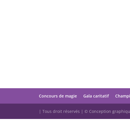
Concours de magie
Gala caritatif
Champi
| Tous droit réservés | © Conception graphiq