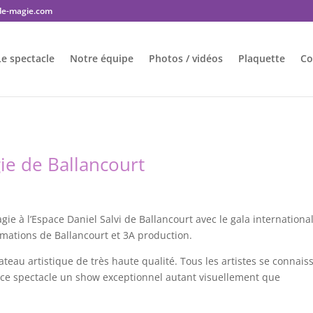
-de-magie.com
Le spectacle
Notre équipe
Photos / vidéos
Plaquette
Co
ie de Ballancourt
ie à l’Espace Daniel Salvi de Ballancourt avec le gala internationa
imations de Ballancourt et 3A production.
teau artistique de très haute qualité. Tous les artistes se connais
de ce spectacle un show exceptionnel autant visuellement que